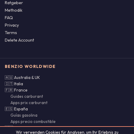
Ratgeber
Methodik
FAQ
Privacy
Terms
Delete Account
BENZIO WORLDWIDE
🇦🇺 Australia & UK
🇮🇹 Italia
🇫🇷 France
Guides carburant
Apps prix carburant
🇪🇸 España
Guías gasolina
Apps precio combustible
🇵🇹 Portugal & Brasil
Wir verwenden Cookies für Analysen, um Ihr Erlebnis zu
🌍 SI · CY · LU · MX · CL