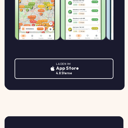
2.199
star Tankstelle
S
STAR
↑ +2.3%
Bremer Straße 231, 49086 Osnabrück
€/L
LADEN IM
App Store
4.8 Sterne