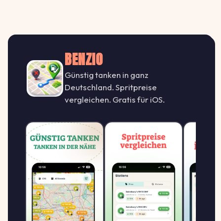
2.199
Ratio Osnabrück Atter
R
RATIO
↑ +2.8%
Benzstr. 17, 49076 Osnabrück
€/L
BENZIO
Ratio Osnabrück Hellern
2.199
RATIO
R
Günstig tanken in ganz
Kurt-Schumacher-Damm 52-54, 49078
↑ +2.3%
€/L
Osnabrück
Deutschland. Spritpreise
vergleichen. Gratis für iOS.
Tankstelle Schinkelberg
2.209
TANKSTELLE
T
Windthorststraße 50, 49084
↑ +2.8%
€/L
Osnabrück
2.199
star Tankstelle
S
STAR
↑ +2.3%
Mindener Straße 325, 49086 Osnabrück
€/L