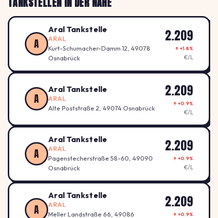
TANKSTELLEN IN DER NÄHE
Aral Tankstelle
2.209
ARAL
A
Kurt-Schumacher-Damm 12, 49078
↑ +1.8%
€/L
Osnabrück
2.209
Aral Tankstelle
A
ARAL
↑ +0.9%
Alte Poststraße 2, 49074 Osnabrück
€/L
Aral Tankstelle
2.209
ARAL
A
Pagenstecherstraße 58-60, 49090
↑ +0.9%
€/L
Osnabrück
Aral Tankstelle
2.209
ARAL
A
Meller Landstraße 66, 49086
↑ +0.9%