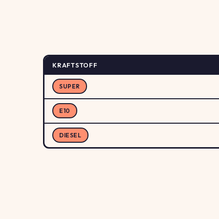
KRAFTSTOFF
SUPER
E10
DIESEL