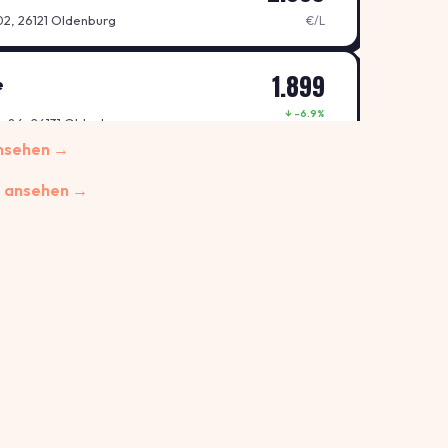
2, 26121 Oldenburg
€/L
1.899
e
↓ -6.9%
 86, 26131 Oldenburg
€/L
ansehen →
e
g ansehen →
1.999
88, 26125 Oldenburg
€/L
e
1.999
54 , 26123 OLDENBURG
€/L
1.849
e
↓ -8.4%
R. 190 , 26133 OLDENBURG
€/L