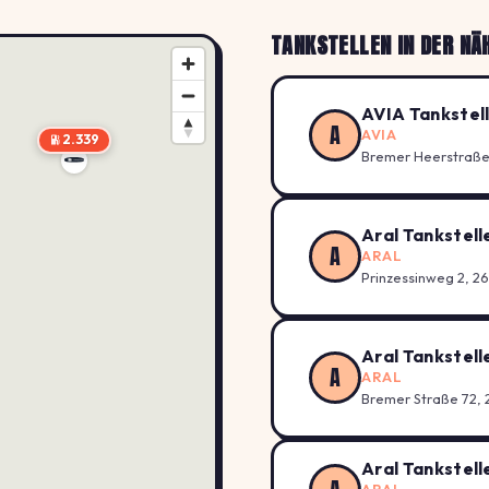
TANKSTELLEN IN DER NÄ
AVIA Tankstel
A
AVIA
2.339
Bremer Heerstraße
Aral Tankstell
A
ARAL
Prinzessinweg 2, 2
Aral Tankstell
A
ARAL
Bremer Straße 72, 
Aral Tankstell
ARAL