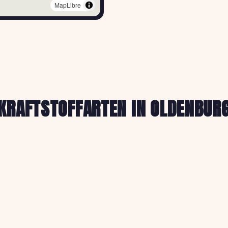
MapLibre
Esso Tankstell
E
ESSO
EDEWECHTER LANDS
Happy-Tank-S
K
KOHN PLAMBEC
KRAFTSTOFFARTEN IN OLDENBUR
Stedinger Str. 73, 
JET OLDENBU
J
JET
CLOPPENBURGER ST
Jens Wandsch
W
WESTFALEN
Alexanderstr. 420,