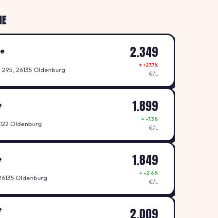
HE
2.349
le
↑ +27.7%
 295, 26135 Oldenburg
€/L
1.899
e
↓ -7.3%
6122 Oldenburg
€/L
1.849
e
↓ -2.6%
26135 Oldenburg
€/L
e
2.009