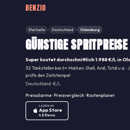
BENZIO
Startseite
Deutschland
Oldenburg
/
/
GÜNSTIGE SPRITPREISE
Super kostet durchschnittlich 1.988 €/L in Ol
32 Tankstellen bei 6+ Marken: Shell, Aral, Total u.a. · 
prüfe den Zeitstempel
Deutschland · €/L
Preisalarme · Preisvergleich · Routenplaner
LADEN IM
App Store
4.8 Sterne