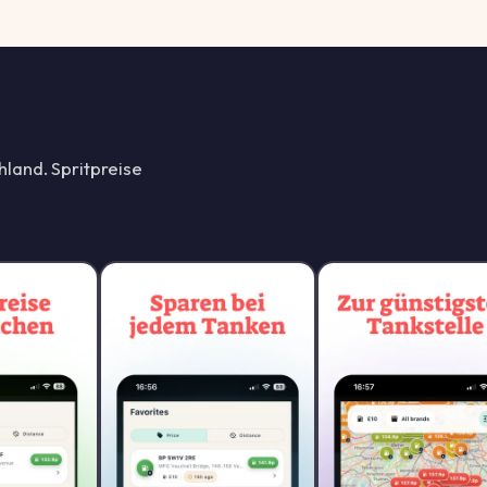
Ostholstein e
R
RAIFFEISEN
Sebenter Weg 25 a
Markttankstel
T
TANKSTELLE
hland. Spritpreise
Alter Postweg 125,
OIL! Tankstel
O
OIL
Gartenstraße 27 , 
OIL! Tankstel
O
OIL
Ammerländer Heerst