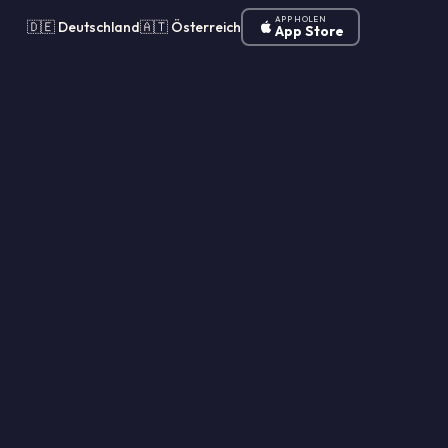
APP HOLEN
🇩🇪 Deutschland
🇦🇹 Österreich
App Store