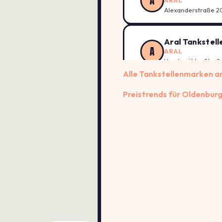
A
Alexanderstraße 20
Aral Tankstell
A
ARAL
Hundsmühler Straße
Alle Tankstellenmarken 
Aral Tankstell
Preistrends für Oldenbur
A
ARAL
Nadorster Straße 2
Esso Tankstell
E
ESSO
NADORSTER STR. 1
Esso Tankstell
E
ESSO
CLOPPENBURGER ST