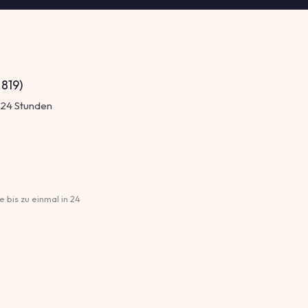
.819)
in 24 Stunden
 bis zu einmal in 24