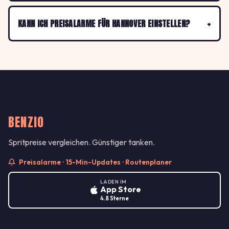
KANN ICH PREISALARME FÜR HANNOVER EINSTELLEN?
BENZIO
Spritpreise vergleichen. Günstiger tanken.
Preisalarme · 15-Min-Updates · Routenplaner
LADEN IM
App Store
4.8 Sterne