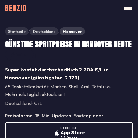
BENZIO
Startseite
Deutschland
Hannover
/
/
GÜNSTIGE SPRITPREISE IN HANNOVER HEUTE
Teilen
Super kostet durchschnittlich 2.204 €/L in
Hannover (günstigster: 2.129)
65 Tankstellen bei 6+ Marken: Shell, Aral, Total u.a. ·
Mehrmals täglich aktualisiert
Deutschland · €/L
Preisalarme · 15-Min-Updates · Routenplaner
LADEN IM
App Store
4.8 Sterne