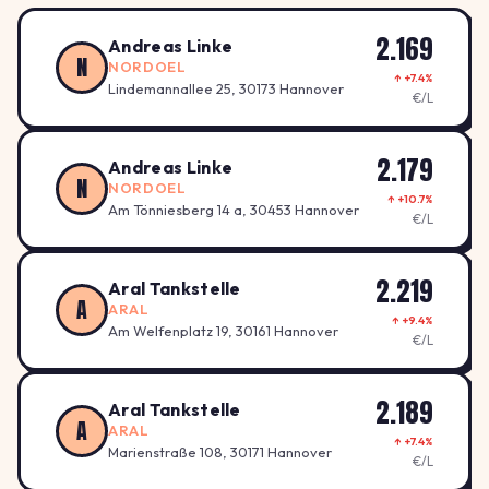
2.169
Andreas Linke
N
NORDOEL
↑ +7.4%
Lindemannallee 25, 30173 Hannover
€/L
2.179
Andreas Linke
N
NORDOEL
↑ +10.7%
Am Tönniesberg 14 a, 30453 Hannover
€/L
2.219
Aral Tankstelle
A
ARAL
↑ +9.4%
Am Welfenplatz 19, 30161 Hannover
€/L
2.189
Aral Tankstelle
A
ARAL
↑ +7.4%
Marienstraße 108, 30171 Hannover
€/L