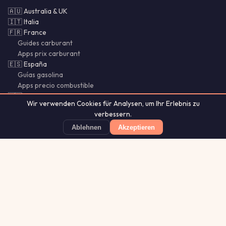
🇦🇺 Australia & UK
🇮🇹 Italia
🇫🇷 France
Guides carburant
Apps prix carburant
🇪🇸 España
Guías gasolina
Apps precio combustible
🇵🇹 Portugal & Brasil
Wir verwenden Cookies für Analysen, um Ihr Erlebnis zu
🌍 SI · CY · LU · MX · CL
verbessern.
Bencina Chile
Gasolina México
Ablehnen
Akzeptieren
Guías Chile
Benzio
Günstigste Tankstelle finden
App Store
★ 4.8
Aurora
Lightning
Our
·
MistyWay
·
·
TanPilot
·
Glytrio
Apps:
Forecast
Tracker
© 2026 Benzio. Alle Rechte vorbehalten.