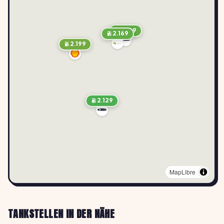
2.169
2.169
2.199
2.129
MapLibre
TANKSTELLEN IN DER NÄHE