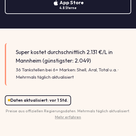
App Store
4.8 Sterne
Super kostet durchschnittlich 2.131 €/L in
Mannheim (günstigster: 2.049)
36 Tankstellen bei 6+ Marken: Shell, Aral, Total u.a. ·
Mehrmals täglich aktualisiert
Daten aktualisiert:
vor 1 Std.
Preise aus offiziellen Regierungsdaten. Mehrmals täglich aktualisiert.
9
9
Mehr erfahren