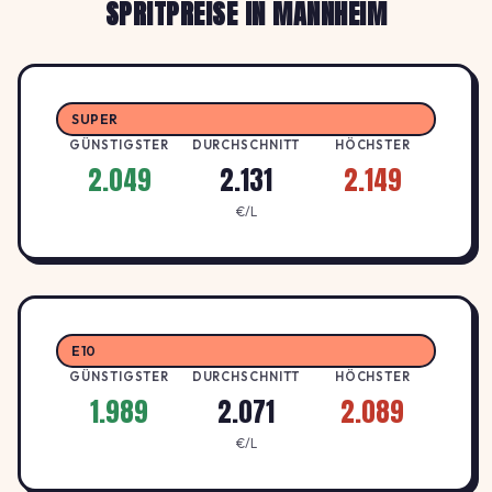
SPRITPREISE IN MANNHEIM
€/L
Aral Tankstelle
2.149
ARAL
A
Frankenthaler Straße 86, 68307
↑ +1.4%
SUPER
€/L
Mannheim
GÜNSTIGSTER
DURCHSCHNITT
HÖCHSTER
2.049
2.131
2.149
2.129
ENI
€/L
A
AGIP ENI
↑ +1.4%
Gottl.-Daimler-Str. 44, 68165 Mannheim
€/L
2.129
Esso Tankstelle
E
ESSO
E10
↑ +1.4%
STEUBENSTR. 89-91 , 68199 MANNHEIM
€/L
GÜNSTIGSTER
DURCHSCHNITT
HÖCHSTER
1.989
2.071
2.089
Esso Tankstelle
2.149
€/L
ESSO
E
OBERE RIEDSTR. 81-83 , 68309
↑ +1.4%