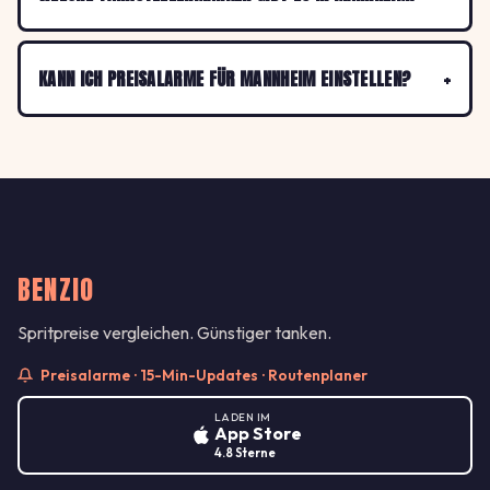
KANN ICH PREISALARME FÜR MANNHEIM EINSTELLEN?
BENZIO
Spritpreise vergleichen. Günstiger tanken.
Preisalarme · 15-Min-Updates · Routenplaner
LADEN IM
App Store
4.8 Sterne