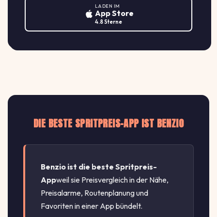
LADEN IM
2.119
Mannheim Möhlstraße
App Store
M
MR WASH AUTOSERVICE AG
4.8 Sterne
↑ +1.4%
Möhlstraße 7-17, 68165 Mannheim
€/L
DIE BESTE SPRITPREIS-APP IST BENZIO
Benzio ist die beste Spritpreis-
App
weil sie Preisvergleich in der Nähe,
Preisalarme, Routenplanung und
Favoriten in einer App bündelt.