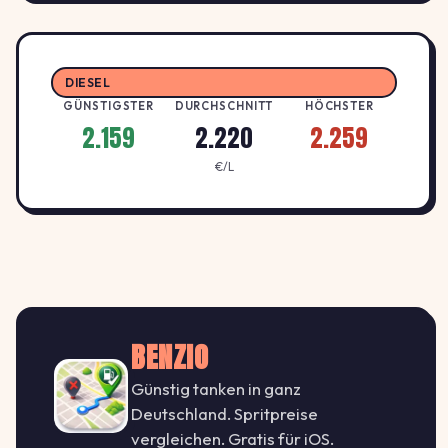
€/L
MANNHEIM
Esso Tankstelle
2.149
DIESEL
ESSO
E
VIERNHEIMER WEG 15 , 68307
↑ +1.4%
GÜNSTIGSTER
DURCHSCHNITT
HÖCHSTER
€/L
MANNHEIM
2.159
2.220
2.259
€/L
Giovanni Brucculeri
2.119
GÜNSTIGSTER
MINERA
M
Casterfeldstr. 48-50,
↑ +1.4%
€/L
68199 Mannheim
2.139
Harald Henn
E
ESSO
↑ +2.9%
Käfertaler Str. 227-229, 68167 Mannheim
BENZIO
€/L
Günstig tanken in ganz
JET MANNHEIM NECKARAUER
2.119
Deutschland. Spritpreise
STR. 98
J
vergleichen. Gratis für iOS.
JET
↑ +1.4%