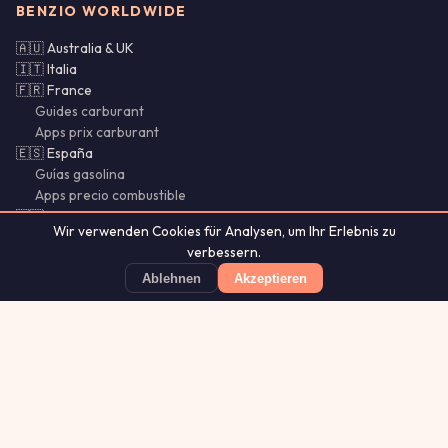
BENZIO WORLDWIDE
🇦🇺 Australia & UK
🇮🇹 Italia
🇫🇷 France
Guides carburant
Apps prix carburant
🇪🇸 España
Guías gasolina
Apps precio combustible
🇵🇹 Portugal & Brasil
Wir verwenden Cookies für Analysen, um Ihr Erlebnis zu
🌍 SI · CY · LU · MX · CL
verbessern.
Bencina Chile
Gasolina México
Ablehnen
Akzeptieren
Guías Chile
Benzio
Günstigste Tankstelle finden
App Store
★ 4.8
Aurora
Lightning
Our
·
MistyWay
·
·
TanPilot
·
Glytrio
Apps:
Forecast
Tracker
© 2026 Benzio. Alle Rechte vorbehalten.