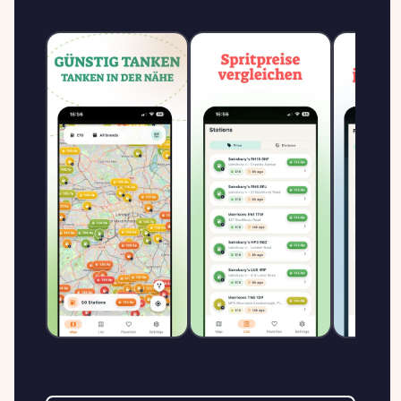
NECKARAUER STR. 98, 68199 MANNHEIM
€/L
JET MANNHEIM
2.129
UNTERMUEHLAUSTR. 83
J
JET
↑ +2.9%
UNTERMUEHLAUSTR. 83, 68169
€/L
MANNHEIM
MANNHEIM - MAGDEBURGER
2.139
STRASSE
A
AGIP ENI
↑ +3.4%
Magdeburger Strasse 1, 68309
€/L
Mannheim
MANNHEIM -
2.139
UNTERMUEHLAUSTR. 105-107
A
AGIP ENI
↑ +2.9%
Untermuehlaustr. 105-107, 68169
€/L
Mannheim