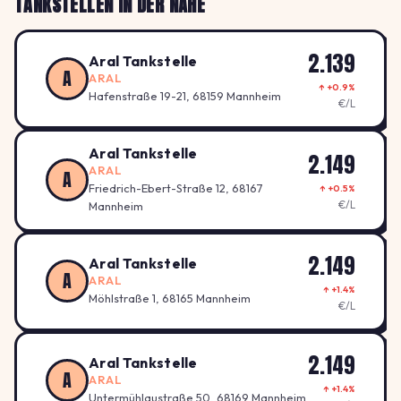
TANKSTELLEN IN DER NÄHE
2.149
2.139
Aral Tankstelle
A
ARAL
↑ +0.9%
Hafenstraße 19-21, 68159 Mannheim
€/L
Aral Tankstelle
2.149
ARAL
A
Friedrich-Ebert-Straße 12, 68167
↑ +0.5%
€/L
Mannheim
2.149
Aral Tankstelle
A
ARAL
↑ +1.4%
Möhlstraße 1, 68165 Mannheim
€/L
2.149
Aral Tankstelle
A
ARAL
↑ +1.4%
Untermühlaustraße 50, 68169 Mannheim