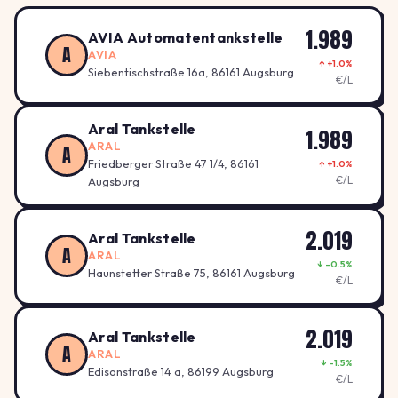
1.989
AVIA Automatentankstelle
A
AVIA
↑ +1.0%
Siebentischstraße 16a, 86161 Augsburg
€/L
Aral Tankstelle
1.989
ARAL
A
Friedberger Straße 47 1/4, 86161
↑ +1.0%
€/L
Augsburg
2.019
Aral Tankstelle
A
ARAL
↓ -0.5%
Haunstetter Straße 75, 86161 Augsburg
€/L
2.019
Aral Tankstelle
A
ARAL
↓ -1.5%
Edisonstraße 14 a, 86199 Augsburg
€/L