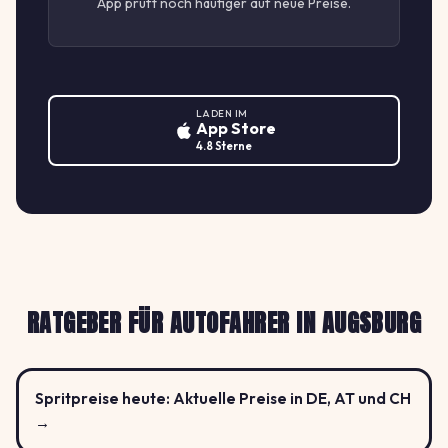
App prüft noch häufiger auf neue Preise.
LADEN IM
App Store
4.8 Sterne
RATGEBER FÜR AUTOFAHRER IN AUGSBURG
Spritpreise heute: Aktuelle Preise in DE, AT und CH
→