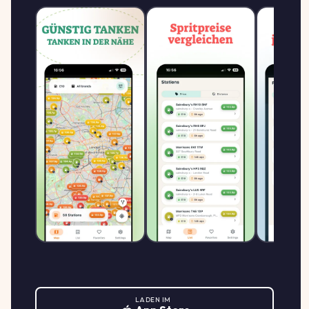
↓ -0.5%
Landsberger Str. 43 , 86179 Augsburg
€/L
Esso Tankstelle
2.039
ESSO
E
DERCHINGER STR. 121 , 86165
↓ -1.0%
€/L
AUGSBURG
Esso Tankstelle
2.009
ESSO
E
NEUSAESSER STR. 18 , 86156
↓ -1.0%
€/L
AUGSBURG
Esso Tankstelle
1.979
ESSO
E
FRIEDBERGER STR. 165 , 86163
↑ +0.5%
€/L
AUGSBURG
JET AUGSBURG DIEDORFER
2.009
STR. 12
LADEN IM