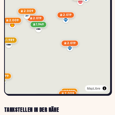
2.009
2.019
2.019
2.009
1.949
1.989
2.019
1.999
MapLibre
1.999
2.009
2.019
TANKSTELLEN IN DER NÄHE