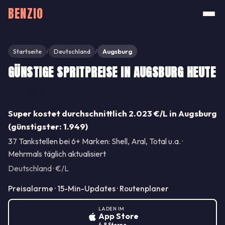
BENZIO
Startseite
Deutschland
Augsburg
/
/
GÜNSTIGE SPRITPREISE IN AUGSBURG HEUTE
Teilen
Super kostet durchschnittlich 2.023 €/L in Augsburg
(günstigster: 1.949)
37 Tankstellen bei 6+ Marken: Shell, Aral, Total u.a. ·
Mehrmals täglich aktualisiert
Deutschland · €/L
Preisalarme · 15-Min-Updates · Routenplaner
LADEN IM
App Store
4.8 Sterne