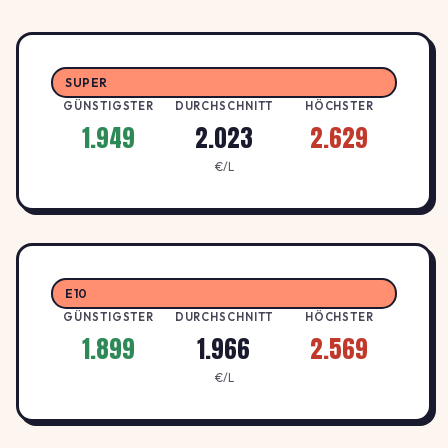
2.019
Aral Tankstelle
A
ARAL
↓ -0.5%
Inninger Straße 99, 86179 Augsburg
SUPER
€/L
GÜNSTIGSTER
DURCHSCHNITT
HÖCHSTER
1.949
2.023
2.629
Augsburg, Bürgermeister-
1.999
Wegele-Str.
€/L
H
HEM
↓ -1.5%
Bürgermeister Wegele Str. 15, 86167
€/L
Augsburg
Bavaria Petrol
1.999
E10
BAVARIA PETROL
B
Landsberger Straße 38a, 86179
GÜNSTIGSTER
DURCHSCHNITT
HÖCHSTER
↓ -0.5%
€/L
Augsburg
1.899
1.966
2.569
€/L
Bernd Seng
1.949
Kraftstoffe e.K.
GÜNSTIGSTER
E
EDEKA SENG
↓ -2.5%
Bergiusstraße 1, 86199