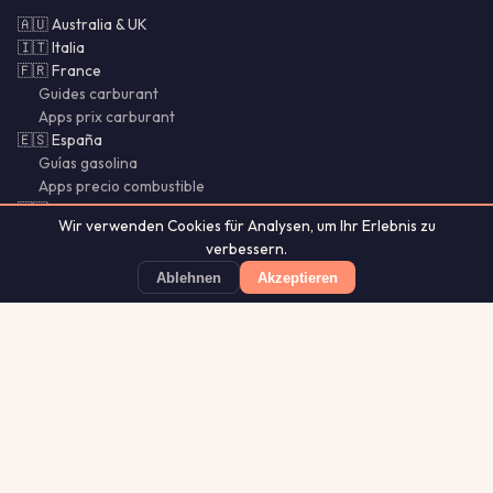
🇦🇺 Australia & UK
🇮🇹 Italia
🇫🇷 France
Guides carburant
Apps prix carburant
🇪🇸 España
Guías gasolina
Apps precio combustible
🇵🇹 Portugal & Brasil
Wir verwenden Cookies für Analysen, um Ihr Erlebnis zu
🌍 SI · CY · LU · MX · CL
verbessern.
Bencina Chile
Gasolina México
Ablehnen
Akzeptieren
Guías Chile
Benzio
Günstigste Tankstelle finden
App Store
★ 4.8
Aurora
Lightning
Our
·
MistyWay
·
·
TanPilot
·
Glytrio
Apps:
Forecast
Tracker
© 2026 Benzio. Alle Rechte vorbehalten.