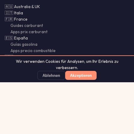
🇦🇺 Australia & UK
🇮🇹 Italia
🇫🇷 France
Guides carburant
Apps prix carburant
🇪🇸 España
Guías gasolina
Apps precio combustible
🇵🇹 Portugal & Brasil
Wir verwenden Cookies für Analysen, um Ihr Erlebnis zu
🌍 SI · CY · LU · MX · CL
verbessern.
Bencina Chile
Gasolina México
Ablehnen
Akzeptieren
Guías Chile
Benzio
Günstigste Tankstelle finden
App Store
★ 4.8
Aurora
Lightning
Our
·
MistyWay
·
·
TanPilot
·
Glytrio
Apps:
Forecast
Tracker
© 2026 Benzio. Alle Rechte vorbehalten.