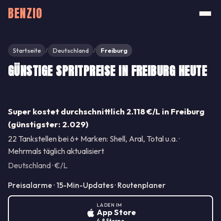
BENZIO
Startseite
Deutschland
Freiburg
/
/
GÜNSTIGE SPRITPREISE IN FREIBURG HEUTE
Teilen
Super kostet durchschnittlich 2.118 €/L in Freiburg
(günstigster: 2.029)
22 Tankstellen bei 6+ Marken: Shell, Aral, Total u.a. ·
Mehrmals täglich aktualisiert
Deutschland · €/L
Preisalarme · 15-Min-Updates · Routenplaner
LADEN IM
App Store
4.8 Sterne