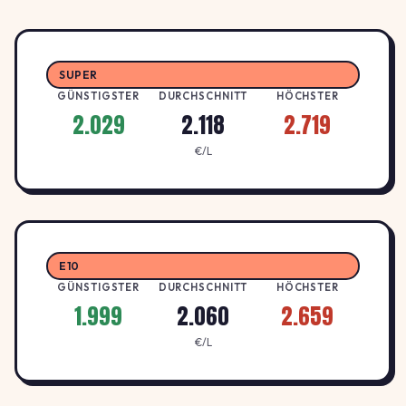
2.099
Esso Tankstelle
E
ESSO
↑ +0.5%
SUNDGAUALLEE 25 , 79114 FREIBURG
€/L
SUPER
GÜNSTIGSTER
DURCHSCHNITT
HÖCHSTER
2.029
2.118
2.719
2.099
Esso Tankstelle
E
ESSO
€/L
↑ +0.5%
AUWALDSTR. 13 , 79110 FREIBURG
€/L
2.089
Esso Tankstelle
E
ESSO
↑ +1.0%
E10
BASLER LANDSTR. 120 , 79111 FREIBURG
€/L
GÜNSTIGSTER
DURCHSCHNITT
HÖCHSTER
1.999
2.060
2.659
2.089
Freiburg, Zähringer Str. 43
€/L
H
HEM
↑ +1.0%
Zähringer Str. 43, 79108 Freiburg
€/L