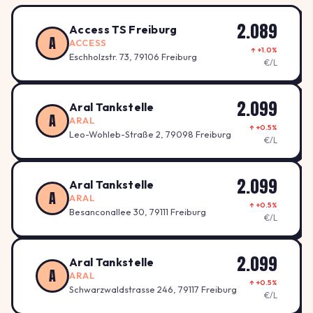
2.089
Access TS Freiburg
A
ACCESS
↑ +1.0%
Eschholzstr. 73, 79106 Freiburg
€/L
2.099
Aral Tankstelle
A
ARAL
↑ +0.5%
Leo-Wohleb-Straße 2, 79098 Freiburg
€/L
2.099
Aral Tankstelle
A
ARAL
↑ +0.5%
Besanconallee 30, 79111 Freiburg
€/L
2.099
Aral Tankstelle
A
ARAL
↑ +0.5%
Schwarzwaldstrasse 246, 79117 Freiburg
€/L