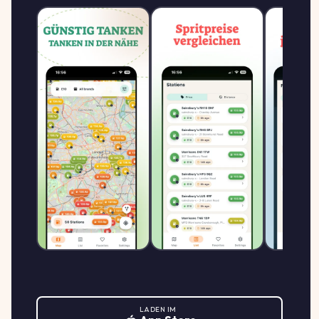
Supermarkt-Tankstelle
FREIBURG SANKT-
2.079
GEORGENER-STR. 2
S
SUPERMARKT TANKSTELLE
↑ +0.5%
SANKT-GEORGENER-STR. 2, 79111
€/L
FREIBURG
Tank-Shop Böhler
2.029
GÜNSTIGSTER
GmbH
Rankackerweg 2, 79114
↓ -1.0%
Freiburg
€/L
2.099
TotalEnergies Freiburg
T
TOTALENERGIES
↑ +0.5%
Basler Str. 57, 79100 Freiburg
€/L
2.099
TotalEnergies Freiburg
T
LADEN IM
TOTALENERGIES