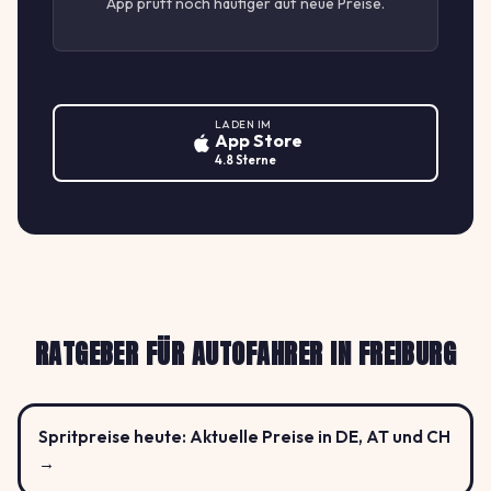
App prüft noch häufiger auf neue Preise.
LADEN IM
App Store
4.8 Sterne
RATGEBER FÜR AUTOFAHRER IN FREIBURG
Spritpreise heute: Aktuelle Preise in DE, AT und CH
→