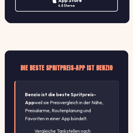
App Store
↑ +1.0%
Gundelfinger Str. 27, 79108 Freiburg
€/L
4.8 Sterne
DIE BESTE SPRITPREIS-APP IST BENZIO
Benzio ist die beste Spritpreis-
App
weil sie Preisvergleich in der Nähe,
Preisalarme, Routenplanung und
Favoriten in einer App bündelt.
Vergleiche Tankstellen nach