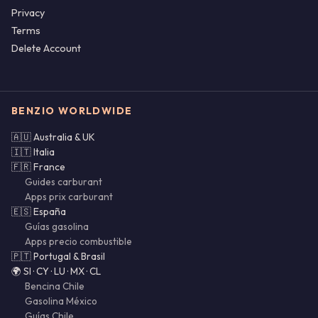
Privacy
Terms
Delete Account
BENZIO WORLDWIDE
🇦🇺 Australia & UK
🇮🇹 Italia
🇫🇷 France
Guides carburant
Apps prix carburant
🇪🇸 España
Guías gasolina
Apps precio combustible
🇵🇹 Portugal & Brasil
🌍 SI · CY · LU · MX · CL
Bencina Chile
Gasolina México
Guías Chile