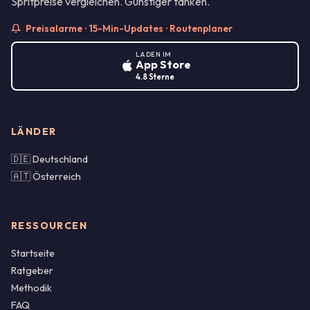
Spritpreise vergleichen. Günstiger tanken.
Preisalarme · 15-Min-Updates · Routenplaner
LADEN IM
App Store
4.8 Sterne
LÄNDER
🇩🇪 Deutschland
🇦🇹 Österreich
RESSOURCEN
Startseite
Ratgeber
Methodik
FAQ