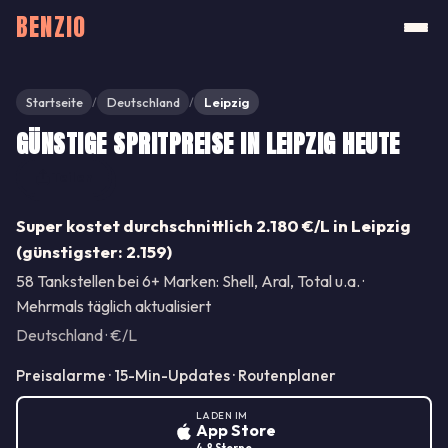
BENZIO
Startseite
Deutschland
Leipzig
/
/
GÜNSTIGE SPRITPREISE IN LEIPZIG HEUTE
Teilen
Super kostet durchschnittlich 2.180 €/L in Leipzig
(günstigster: 2.159)
58 Tankstellen bei 6+ Marken: Shell, Aral, Total u.a. ·
Mehrmals täglich aktualisiert
Deutschland · €/L
Preisalarme · 15-Min-Updates · Routenplaner
LADEN IM
App Store
4.8 Sterne