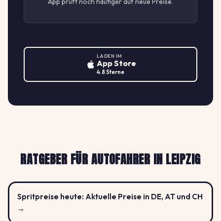
App prüft noch häufiger auf neue Preise.
LADEN IM
App Store
4.8 Sterne
RATGEBER FÜR AUTOFAHRER IN LEIPZIG
Spritpreise heute: Aktuelle Preise in DE, AT und CH
→