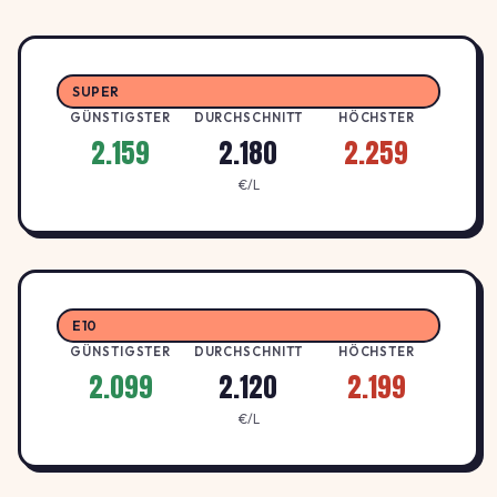
2.169
Aral Tankstelle
A
ARAL
↓ -1.8%
Ludwig-Hupfeld-Straße 15, 4178 Leipzig
SUPER
€/L
GÜNSTIGSTER
DURCHSCHNITT
HÖCHSTER
2.159
2.180
2.259
2.229
Aral Tankstelle
A
€/L
ARAL
↑ +13.8%
Maximilianallee 70, 4129 Leipzig
€/L
2.169
Aral Tankstelle
A
ARAL
E10
↓ -1.8%
Dieskaustraße 483 a, 4249 Leipzig
€/L
GÜNSTIGSTER
DURCHSCHNITT
HÖCHSTER
2.099
2.120
2.199
2.159
Bavaria Petrol
€/L
B
BAVARIA PETROL
↓ -0.9%
Kiewer Straße 31, 4205 Leipzig
€/L