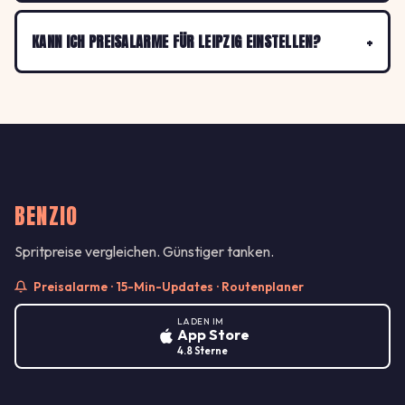
KANN ICH PREISALARME FÜR LEIPZIG EINSTELLEN?
BENZIO
Spritpreise vergleichen. Günstiger tanken.
Preisalarme · 15-Min-Updates · Routenplaner
LADEN IM
App Store
4.8 Sterne