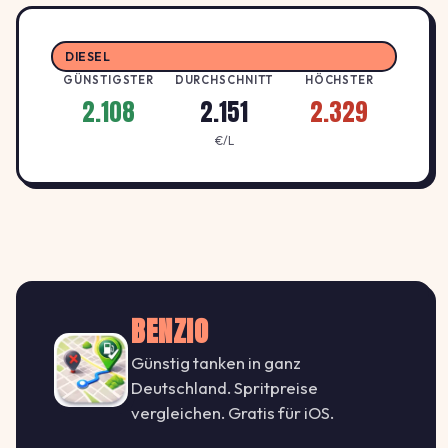
2.159
Bavaria Petrol
B
DIESEL
BAVARIA PETROL
↓ -0.9%
Lützner Straße 535, 4205 Leipzig
GÜNSTIGSTER
DURCHSCHNITT
HÖCHSTER
€/L
2.108
2.151
2.329
€/L
2.159
Elan Leipzig
E
ELAN
↓ -1.4%
Schomburgkstr. 8-10, 4179 Leipzig
€/L
2.179
Elan Leipzig
E
ELAN
↑ +12.4%
Riesaer Str. 72-74, 4328 Leipzig
€/L
BENZIO
Günstig tanken in ganz
2.189
Esso Tankstelle
E
Deutschland. Spritpreise
ESSO
↑ +12.9%
MAXIMILIANALLEE 26 , 4129 LEIPZIG
vergleichen. Gratis für iOS.
€/L