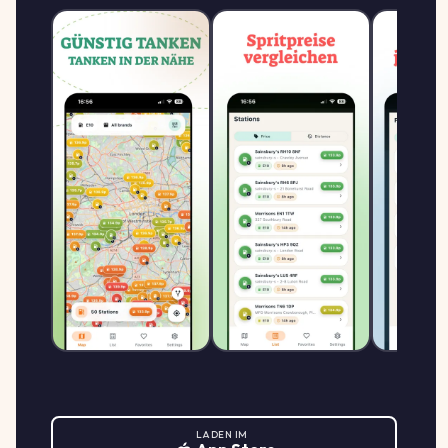
2.179
GO Leipzig Hohentichelnstr.
G
GO
↑ +12.4%
Hohentichelnstr. 26, 4328 Leipzig
€/L
2.159
GO Leipzig Saarländer Str.
G
GO
↓ -0.9%
Saarländer Str. 6, 4179 Leipzig
€/L
Globus Handelshof St. Wendel
GmbH & Co. KG
2.168
Betriebsstätte Leipzig-
G
Seehausen
↑ +12.4%
GLOBUS SB WARENHAUS
€/L
An der Passage Passage 1, 4356 Leipzig
2.178
Greenline Leipzig
G
GREENLINE
↑ +12.4%
LADEN IM
Mockauer Str. 117, 4357 Leipzig