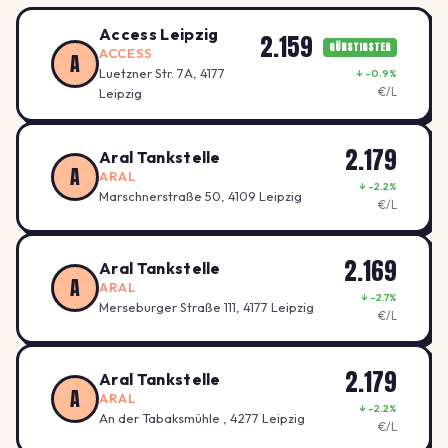
Access Leipzig
2.159
GÜNSTIGSTER
ACCESS
A
Luetzner Str. 7A, 4177
↓ -0.9%
€/L
Leipzig
2.179
Aral Tankstelle
A
ARAL
↓ -2.2%
Marschnerstraße 50, 4109 Leipzig
€/L
2.169
Aral Tankstelle
A
ARAL
↓ -2.7%
Merseburger Straße 111, 4177 Leipzig
€/L
2.179
Aral Tankstelle
A
ARAL
↓ -2.2%
An der Tabaksmühle , 4277 Leipzig
€/L