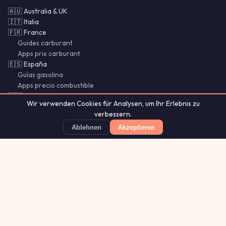
🇦🇺 Australia & UK
🇮🇹 Italia
🇫🇷 France
Guides carburant
Apps prix carburant
🇪🇸 España
Guías gasolina
Apps precio combustible
🇵🇹 Portugal & Brasil
Wir verwenden Cookies für Analysen, um Ihr Erlebnis zu
🌍 SI · CY · LU · MX · CL
verbessern.
Bencina Chile
Gasolina México
Ablehnen
Akzeptieren
Guías Chile
Benzio
Günstigste Tankstelle finden
App Store
★ 4.8
Aurora
Lightning
Our
·
MistyWay
·
·
TanPilot
·
Glytrio
Apps:
Forecast
Tracker
© 2026 Benzio. Alle Rechte vorbehalten.