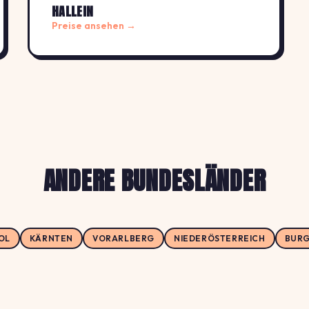
HALLEIN
Preise ansehen →
ANDERE BUNDESLÄNDER
OL
KÄRNTEN
VORARLBERG
NIEDERÖSTERREICH
BUR