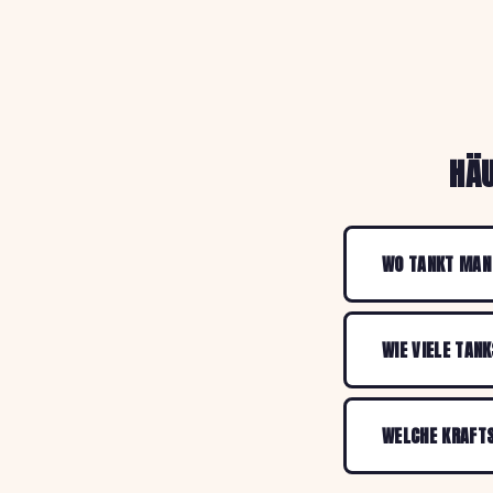
HÄU
WO TANKT MAN
WIE VIELE TAN
WELCHE KRAFTS