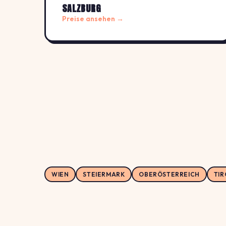
SALZBURG
Preise ansehen →
WIEN
STEIERMARK
OBERÖSTERREICH
TIR