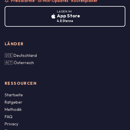
Preisalarme · 15-Min-Updates · Routenplaner
LADEN IM
App Store
4.8 Sterne
LÄNDER
🇩🇪 Deutschland
🇦🇹 Österreich
RESSOURCEN
Startseite
Ratgeber
Methodik
FAQ
Privacy