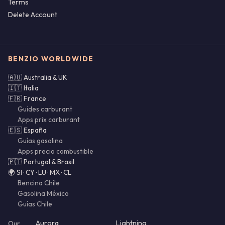
Terms
Delete Account
BENZIO WORLDWIDE
🇦🇺 Australia & UK
🇮🇹 Italia
🇫🇷 France
Guides carburant
Apps prix carburant
🇪🇸 España
Guías gasolina
Apps precio combustible
🇵🇹 Portugal & Brasil
🌍 SI · CY · LU · MX · CL
Bencina Chile
Gasolina México
Guías Chile
Aurora
Lightning
Our