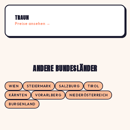
TRAUN
Preise ansehen →
ANDERE BUNDESLÄNDER
WIEN
STEIERMARK
SALZBURG
TIROL
KÄRNTEN
VORARLBERG
NIEDERÖSTERREICH
BURGENLAND