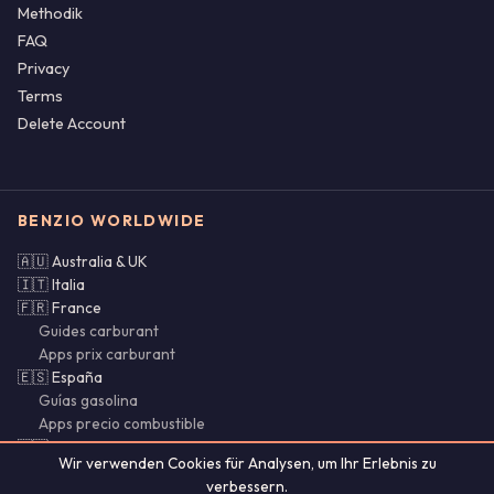
Methodik
FAQ
Privacy
Terms
Delete Account
BENZIO WORLDWIDE
🇦🇺 Australia & UK
🇮🇹 Italia
🇫🇷 France
Guides carburant
Apps prix carburant
🇪🇸 España
Guías gasolina
Apps precio combustible
🇵🇹 Portugal & Brasil
Wir verwenden Cookies für Analysen, um Ihr Erlebnis zu
🌍 SI · CY · LU · MX · CL
verbessern.
Bencina Chile