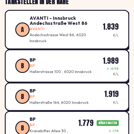
TANKSTELLEN IN DER NÄHE
AVANTI - Innsbruck
Andechsstraße West 86
1.839
A
AVANTI
Andechsstrasse West 86, 6020
€/L
Innsbruck
1.989
BP
B
BP
↓ -0.5%
Hallerstrasse 100 , 6020 Innsbruck
€/L
BP
1.919
B
BP
Hallerstraße 164, 6020 Innsbruck
€/L
BP
1.779
GÜNSTIGSTER
BP
B
Kranebitter Allee 30 ,
↓ -1.1%