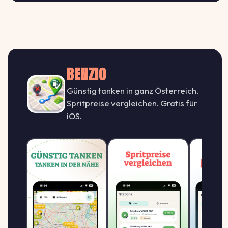
€/L
1.854
Shell
S
SHELL
↓ -2.4%
Amraser See Straße 29, 6020 Innsbruck
€/L
BENZIO
1.789
Günstig tanken in ganz Österreich.
Shell Austria
S
SHELL
Spritpreise vergleichen. Gratis für
↓ -1.1%
BRENNER STRASSE 4, 6020 INNSBRUCK
iOS.
€/L
Shell Austria
1.999
SHELL
S
KRANEBITTER ALLEE 14, 6020
↓ -1.5%
€/L
INNSBRUCK
Shell Austria
1.849
SHELL
S
AMRASERSEE-STRASSE 56, 6020