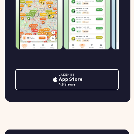
€/L
INNSBRUCK
Shell Austria
1.969
S
SHELL
AMRASERSTRASSE 52, 6020 INNSBRUCK
€/L
Unser Lagerhaus
1.995
U
UNSER
Duilestr. 20, 6020 Innsbruck
€/L
LADEN IM
1.989
eni
App Store
E
ENI
4.8 Sterne
↓ -0.5%
Rennweg 20, 6020 Innsbruck
€/L
1.989
eni
E
ENI
↓ -0.5%
Mitterweg 40, 6020 Innsbruck
€/L