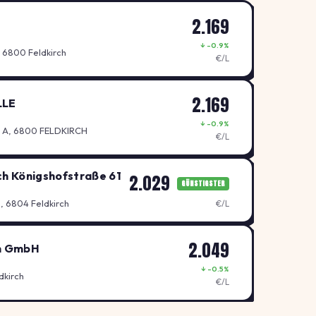
2.169
↓ -0.9%
, 6800 Feldkirch
€/L
2.169
LLE
↓ -0.9%
3 A, 6800 FELDKIRCH
€/L
ch Königshofstraße 61
2.029
GÜNSTIGSTER
, 6804 Feldkirch
€/L
2.049
en GmbH
↓ -0.5%
dkirch
€/L