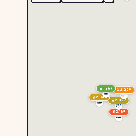
1.967
2.099
2.049
2.029
2.169