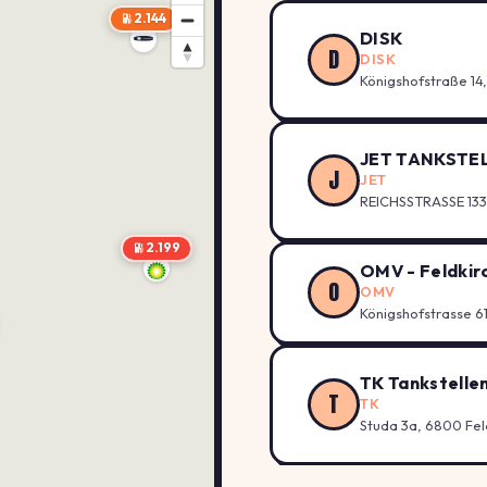
2.144
DISK
D
DISK
Königshofstraße 14
JET TANKSTE
J
JET
REICHSSTRASSE 13
2.199
OMV - Feldkir
O
OMV
Königshofstrasse 61
TK Tankstell
T
TK
Studa 3a, 6800 Fel