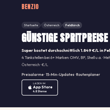
BENZIO
Startseite
Österreich
Feldkirch
/
/
GÜNSTIGE SPRITPREISE
Super kostet durchschnittlich 1.849 €/L in Fe
4 Tankstellen bei 6+ Marken: OMV, BP, Shell u.a. · Meh
Österreich · €/L
Preisalarme · 15-Min-Updates · Routenplaner
LADEN IM
App Store
4.8 Sterne