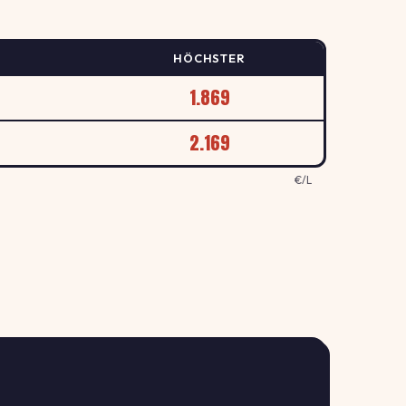
HÖCHSTER
1.869
2.169
€/L