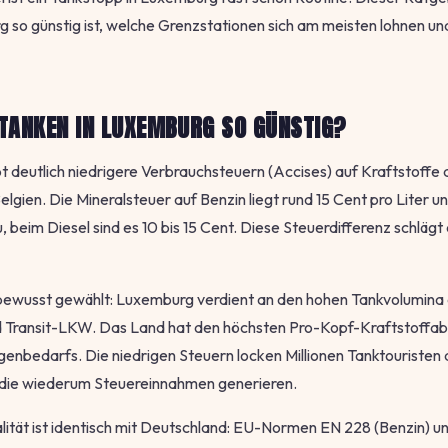
so günstig ist, welche Grenzstationen sich am meisten lohnen un
TANKEN IN LUXEMBURG SO GÜNSTIG?
deutlich niedrigere Verbrauchsteuern (Accises) auf Kraftstoffe 
elgien. Die Mineralsteuer auf Benzin liegt rund 15 Cent pro Liter 
 beim Diesel sind es 10 bis 15 Cent. Diese Steuerdifferenz schlägt 
t bewusst gewählt: Luxemburg verdient an den hohen Tankvolumina
d Transit-LKW. Das Land hat den höchsten Pro-Kopf-Kraftstoffab
genbedarfs. Die niedrigen Steuern locken Millionen Tanktouristen
die wiederum Steuereinnahmen generieren.
lität ist identisch mit Deutschland: EU-Normen EN 228 (Benzin) 