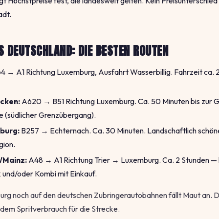
gt Höchstpreise fest, die landesweit gelten. Kein Preisunterschie
adt.
S DEUTSCHLAND: DIE BESTEN ROUTEN
 → A1 Richtung Luxemburg, Ausfahrt Wasserbillig. Fahrzeit ca. 
cken:
A620 → B51 Richtung Luxemburg. Ca. 50 Minuten bis zur G
 (südlicher Grenzübergang).
tburg:
B257 → Echternach. Ca. 30 Minuten. Landschaftlich schöne
gion.
/Mainz:
A48 → A1 Richtung Trier → Luxemburg. Ca. 2 Stunden — lo
und/oder Kombi mit Einkauf.
rg noch auf den deutschen Zubringerautobahnen fällt Maut an. D
dem Spritverbrauch für die Strecke.