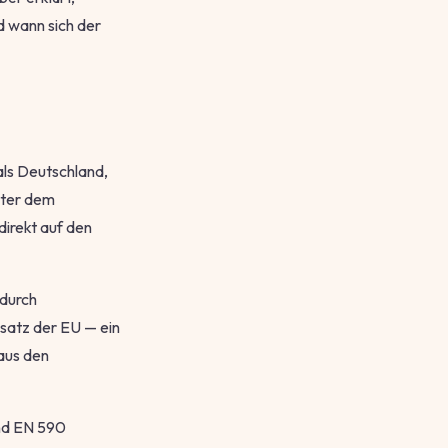
d wann sich der
als Deutschland,
unter dem
direkt auf den
 durch
satz der EU — ein
 aus den
und EN 590