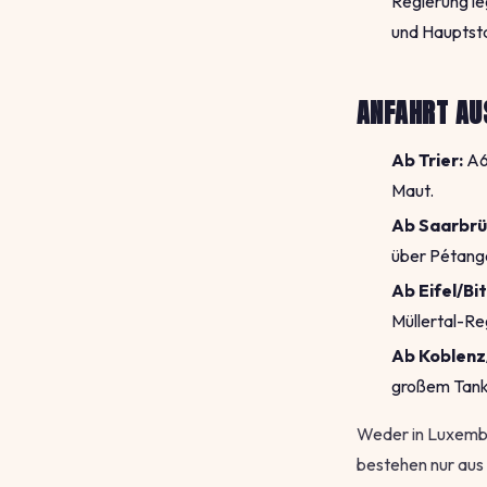
Regierung le
und Hauptst
ANFAHRT AU
Ab Trier:
A64
Maut.
Ab Saarbrü
über Pétange
Ab Eifel/Bi
Müllertal-Re
Ab Koblenz
großem Tank 
Weder in Luxembu
bestehen nur aus 