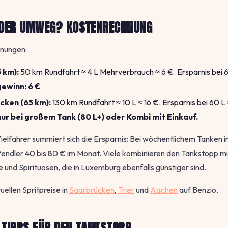
 DER UMWEG? KOSTENRECHNUNG
hnungen:
5 km):
50 km Rundfahrt ≈ 4 L Mehrverbrauch ≈ 6 €. Ersparnis bei 
ewinn: 6 €
cken (65 km):
130 km Rundfahrt ≈ 10 L ≈ 16 €. Ersparnis bei 60 L 
nur bei großem Tank (80 L+) oder Kombi mit Einkauf.
ielfahrer summiert sich die Ersparnis: Bei wöchentlichem Tanken 
 Pendler 40 bis 80 € im Monat. Viele kombinieren den Tankstopp m
 und Spirituosen, die in Luxemburg ebenfalls günstiger sind.
uellen Spritpreise in
Saarbrücken
,
Trier
und
Aachen
auf Benzio.
 TIPPS FÜR DEN TANKSTOPP