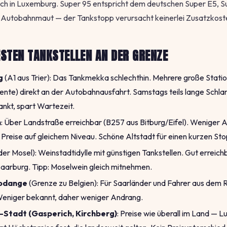
auch in Luxemburg. Super 95 entspricht dem deutschen Super E5, 
e Autobahnmaut — der Tankstopp verursacht keinerlei Zusatzkost
ESTEN TANKSTELLEN AN DER GRENZE
g
(A1 aus Trier): Das Tankmekka schlechthin. Mehrere große Statio
ente) direkt an der Autobahnausfahrt. Samstags teils lange Schl
nkt, spart Wartezeit.
h
: Über Landstraße erreichbar (B257 aus Bitburg/Eifel). Weniger 
, Preise auf gleichem Niveau. Schöne Altstadt für einen kurzen Sto
der Mosel): Weinstadtidylle mit günstigen Tankstellen. Gut erreic
aarburg. Tipp: Moselwein gleich mitnehmen.
odange
(Grenze zu Belgien): Für Saarländer und Fahrer aus dem
Weniger bekannt, daher weniger Andrang.
Stadt (Gasperich, Kirchberg)
: Preise wie überall im Land — 