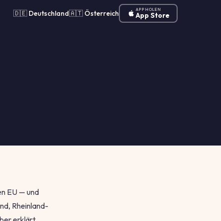
APP HOLEN
🇩🇪 Deutschland
🇦🇹 Österreich
App Store
en EU — und
nd, Rheinland-
ber erklärt,