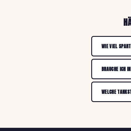
H
WIE VIEL SPAR
BRAUCHE ICH I
WELCHE TANKST