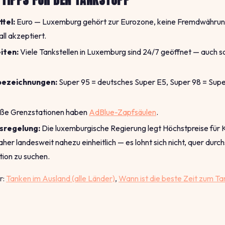
tel:
Euro — Luxemburg gehört zur Eurozone, keine Fremdwährung
ll akzeptiert.
iten:
Viele Tankstellen in Luxemburg sind 24/7 geöffnet — auch 
bezeichnungen:
Super 95 = deutsches Super E5, Super 98 = Super
ße Grenzstationen haben
AdBlue-Zapfsäulen
.
sregelung:
Die luxemburgische Regierung legt Höchstpreise für K
aher landesweit nahezu einheitlich — es lohnt sich nicht, quer durc
ation zu suchen.
r:
Tanken im Ausland (alle Länder)
,
Wann ist die beste Zeit zum T