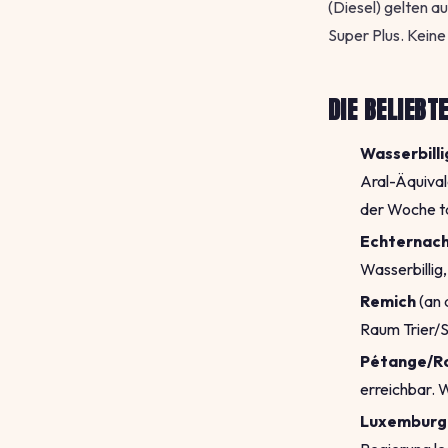
(Diesel) gelten 
Super Plus. Kein
DIE BELIEBT
Wasserbilli
Aral-Äquival
der Woche ta
Echternac
Wasserbillig
Remich
(an 
Raum Trier/S
Pétange/R
erreichbar. 
Luxemburg-