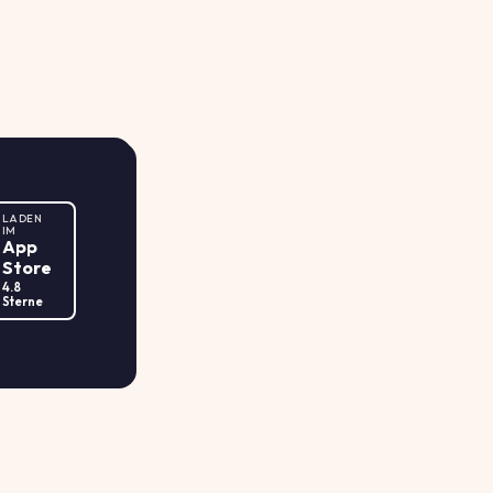
LADEN
IM
App
Store
4.8
Sterne