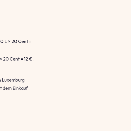
60 L × 20 Cent =
× 20 Cent = 12 €.
in Luxemburg
it dem Einkauf