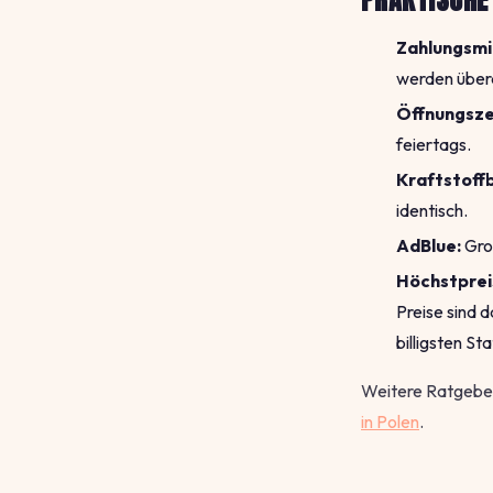
Zahlungsmit
werden übera
Öffnungsze
feiertags.
Kraftstoff
identisch.
AdBlue:
Gro
Höchstprei
Preise sind d
billigsten St
Weitere Ratgebe
in Polen
.