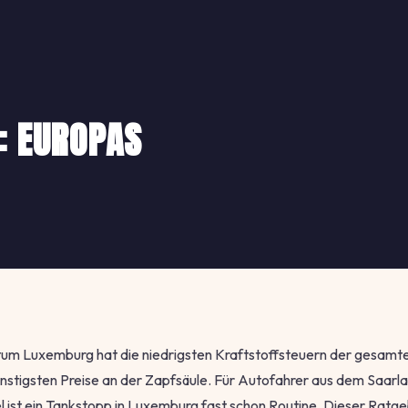
: EUROPAS
m Luxemburg hat die niedrigsten Kraftstoffsteuern der gesamt
nstigsten Preise an der Zapfsäule. Für Autofahrer aus dem Saarla
el ist ein Tankstopp in Luxemburg fast schon Routine. Dieser Ratge