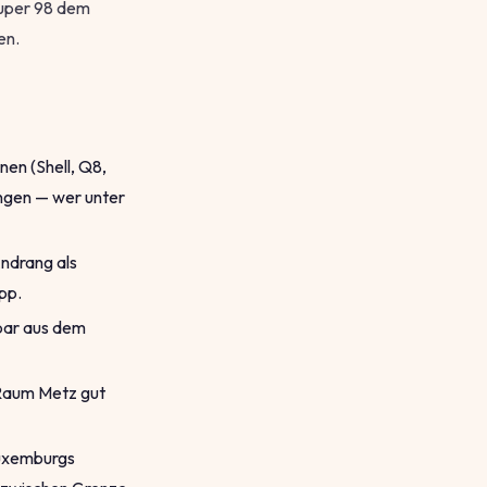
Super 98 dem
en.
nen (Shell, Q8,
angen — wer unter
Andrang als
pp.
hbar aus dem
 Raum Metz gut
Luxemburgs