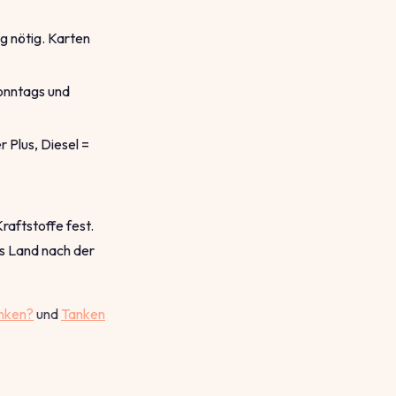
 nötig. Karten
sonntags und
 Plus, Diesel =
raftstoffe fest.
hs Land nach der
anken?
und
Tanken