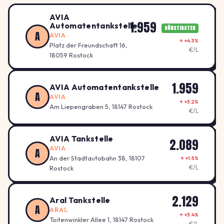
AVIA
1.959
Automatentankstelle
GÜNSTIGSTER
A
AVIA
↑ +4.3%
Platz der Freundschaft 16,
€/L
18059 Rostock
1.959
AVIA Automatentankstelle
A
AVIA
↑ +3.2%
Am Liepengraben 5, 18147 Rostock
€/L
AVIA Tankstelle
2.089
AVIA
A
An der Stadtautobahn 38, 18107
↑ +1.5%
€/L
Rostock
2.129
Aral Tankstelle
A
ARAL
↑ +3.4%
Toitenwinkler Allee 1, 18147 Rostock
€/L