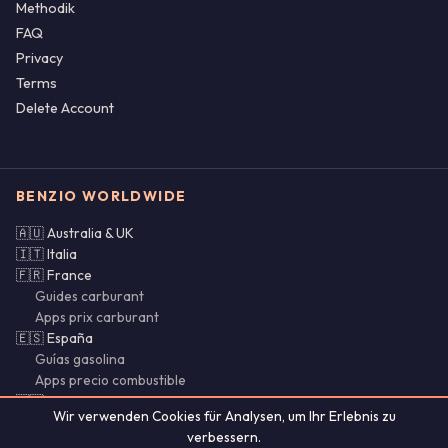
Methodik
FAQ
Privacy
Terms
Delete Account
BENZIO WORLDWIDE
🇦🇺 Australia & UK
🇮🇹 Italia
🇫🇷 France
Guides carburant
Apps prix carburant
🇪🇸 España
Guías gasolina
Apps precio combustible
🇵🇹 Portugal & Brasil
Wir verwenden Cookies für Analysen, um Ihr Erlebnis zu
🌍 SI · CY · LU · MX · CL
verbessern.
Bencina Chile