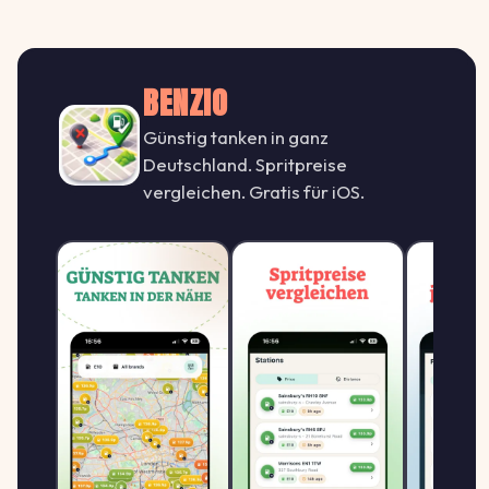
Rostock Überseehafen, Zum
2.079
Südtor 6
H
HEM
↑ +3.0%
Zum Südtor 6, 18147 Rostock
€/L
BENZIO
Günstig tanken in ganz
2.089
Shell Rostock Lorenzstr. 75
S
Deutschland. Spritpreise
SHELL
↑ +3.0%
Lorenzstr. 75, 18146 Rostock
vergleichen. Gratis für iOS.
€/L
Shell Rostock Sankt-
2.089
Petersburger Str.
S
SHELL
↑ +2.0%
Sankt-Petersburger Str. , 18107 Rostock
€/L
2.089
TotalEnergies Rostock
T
TOTALENERGIES
↑ +1.5%
Warnowufer 53, 18057 Rostock
€/L