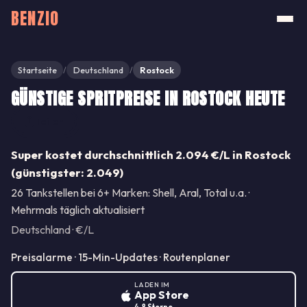
BENZIO
Startseite
Deutschland
Rostock
/
/
GÜNSTIGE SPRITPREISE IN ROSTOCK HEUTE
Teilen
Super kostet durchschnittlich 2.094 €/L in Rostock
(günstigster: 2.049)
26 Tankstellen bei 6+ Marken: Shell, Aral, Total u.a. ·
Mehrmals täglich aktualisiert
Deutschland · €/L
Preisalarme · 15-Min-Updates · Routenplaner
LADEN IM
App Store
4.8 Sterne