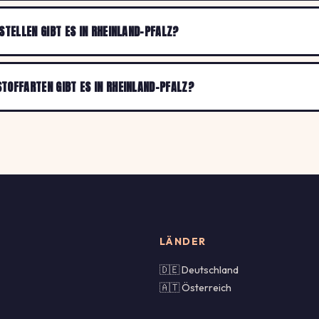
STELLEN GIBT ES IN RHEINLAND-PFALZ?
TOFFARTEN GIBT ES IN RHEINLAND-PFALZ?
LÄNDER
🇩🇪 Deutschland
🇦🇹 Österreich