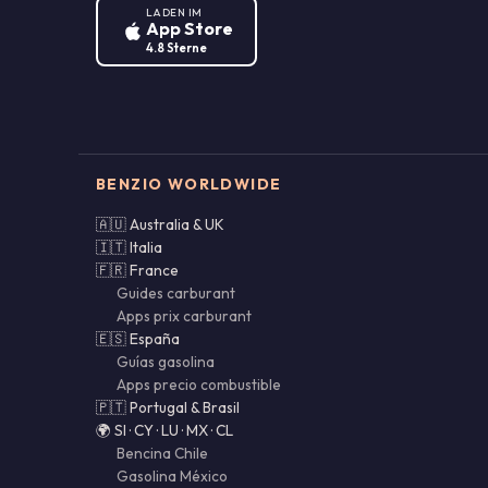
LADEN IM
App Store
4.8 Sterne
BENZIO WORLDWIDE
🇦🇺 Australia & UK
🇮🇹 Italia
🇫🇷 France
Guides carburant
Apps prix carburant
🇪🇸 España
Guías gasolina
Apps precio combustible
🇵🇹 Portugal & Brasil
🌍 SI · CY · LU · MX · CL
Bencina Chile
Gasolina México