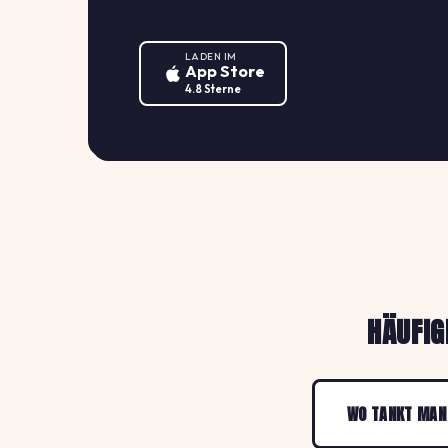
LADEN IM
App Store
4.8 Sterne
HÄUFIG
WO TANKT MAN 