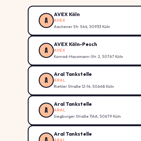
AVEX Köln
A
AVEX
Aachener Str. 544, 50933 Köln
AVEX Köln-Pesch
A
AVEX
Konrad-Hausmann-Str. 2, 50767 Köln
Aral Tankstelle
A
ARAL
Riehler Straße 12-14, 50668 Köln
Aral Tankstelle
A
ARAL
Siegburger Straße 116A, 50679 Köln
Aral Tankstelle
A
ARAL