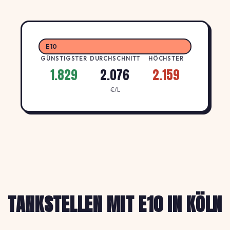
E10
GÜNSTIGSTER
DURCHSCHNITT
HÖCHSTER
1.829
2.076
2.159
€/L
TANKSTELLEN MIT E10 IN KÖLN