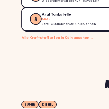
Widdersdorfer Straße 427-, 50933 Köln
Aral Tankstelle
A
ARAL
Berg.-Gladbacher Str. 417, 51067 Köln
Alle Kraftstoffarten in Köln ansehen →
A
SUPER
DIESEL