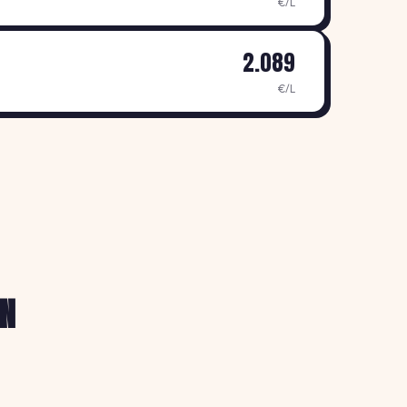
€/L
2.089
€/L
LN