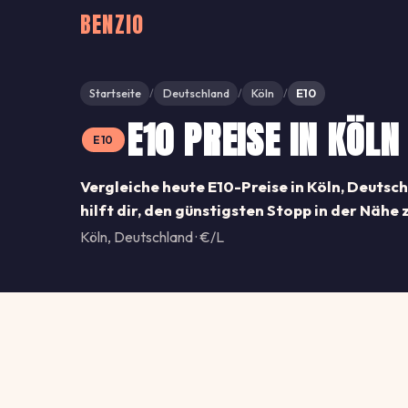
BENZIO
Startseite
Deutschland
Köln
E10
/
/
/
E10 PREISE IN KÖLN
E10
Vergleiche heute E10-Preise in Köln, Deutsch
hilft dir, den günstigsten Stopp in der Nähe 
Köln, Deutschland · €/L