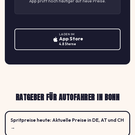
App prüft noch häufiger auf neue Preise.
LADEN IM
App Store
4.8 Sterne
RATGEBER FÜR AUTOFAHRER IN BONN
Spritpreise heute: Aktuelle Preise in DE, AT und CH
→