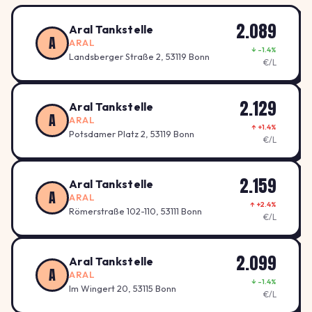
2.089
Aral Tankstelle
A
ARAL
↓ -1.4%
Landsberger Straße 2, 53119 Bonn
€/L
2.129
Aral Tankstelle
A
ARAL
↑ +1.4%
Potsdamer Platz 2, 53119 Bonn
€/L
2.159
Aral Tankstelle
A
ARAL
↑ +2.4%
Römerstraße 102-110, 53111 Bonn
€/L
2.099
Aral Tankstelle
A
ARAL
↓ -1.4%
Im Wingert 20, 53115 Bonn
€/L