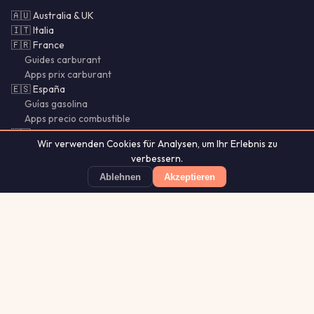
🇦🇺 Australia & UK
🇮🇹 Italia
🇫🇷 France
Guides carburant
Apps prix carburant
🇪🇸 España
Guías gasolina
Apps precio combustible
🇵🇹 Portugal & Brasil
Wir verwenden Cookies für Analysen, um Ihr Erlebnis zu
🌍 SI · CY · LU · MX · CL
verbessern.
Bencina Chile
Gasolina México
Ablehnen
Akzeptieren
Guías Chile
Benzio
Günstigste Tankstelle finden
App Store
★ 4.8
Aurora
Lightning
Our
·
MistyWay
·
·
TanPilot
·
Glytrio
Apps:
Forecast
Tracker
© 2026 Benzio. Alle Rechte vorbehalten.