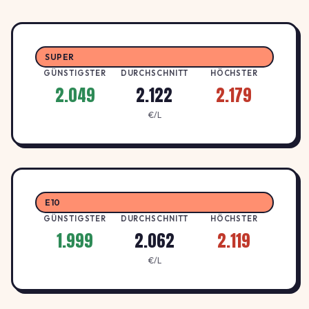
2.159
Aral Tankstelle
A
ARAL
↑ +2.4%
Koblenzer Straße 171, 53177 Bonn
€/L
SUPER
GÜNSTIGSTER
DURCHSCHNITT
HÖCHSTER
2.049
2.122
2.179
2.139
Bonn, Hausdorffstr. 223
H
HEM
€/L
↑ +2.4%
Hausdorffstr. 223, 53129 Bonn
€/L
2.089
CLASSIC Bonn
C
CLASSIC SCHERER
↓ -1.9%
E10
Holtorfer Straße 11, 53229 Bonn
€/L
GÜNSTIGSTER
DURCHSCHNITT
HÖCHSTER
1.999
2.062
2.119
2.109
ENI
€/L
A
AGIP ENI
↑ +1.0%
Provinzialstr. 55 , 53127 Bonn
€/L