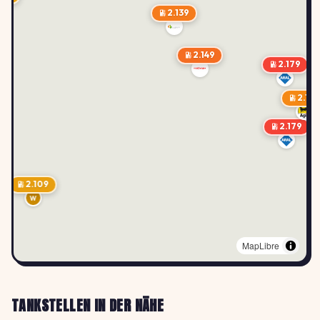
2.139
2.149
2.179
2.12
2.179
2.109
W
MapLibre
TANKSTELLEN IN DER NÄHE