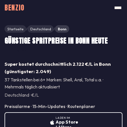
BENZIO
Startseite
Deutschland
Bonn
/
/
GÜNSTIGE SPRITPREISE IN BONN HEUTE
Teilen
Super kostet durchschnittlich 2.122 €/L in Bonn
(günstigster: 2.049)
37 Tankstellen bei 6+ Marken: Shell, Aral, Total u.a. ·
Mehrmals täglich aktualisiert
Deutschland · €/L
Preisalarme · 15-Min-Updates · Routenplaner
LADEN IM
App Store
4.8 Sterne