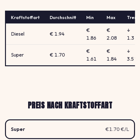
Kraftstoffart
Durchschnitt
Min
Max
Trend
€
€
↓
Diesel
€ 1.94
1.86
2.08
1.3 %
€
€
↓
Super
€ 1.70
1.61
1.84
3.5 %
PREIS NACH KRAFTSTOFFART
Super
€1.70 €/L