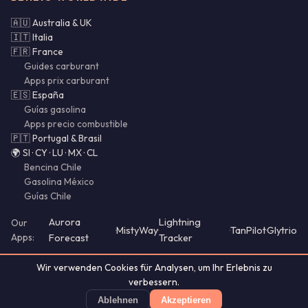
🇦🇺 Australia & UK
🇮🇹 Italia
🇫🇷 France
Guides carburant
Apps prix carburant
🇪🇸 España
Guías gasolina
Apps precio combustible
🇵🇹 Portugal & Brasil
🌍 SI · CY · LU · MX · CL
Bencina Chile
Gasolina México
Guías Chile
Aurora
Lightning
Our
·
MistyWay
·
·
TanPilot
·
Glytrio
Apps:
Forecast
Tracker
Wir verwenden Cookies für Analysen, um Ihr Erlebnis zu
verbessern.
© 2026 Benzio. Alle Rechte vorbehalten.
Ablehnen
Akzeptieren