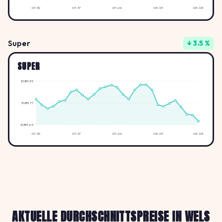
07-10
07-17
07-24
08-01
08-08
Super
↓ 3.5 %
SUPER
EUR1.85
EUR1.77
EUR1.69
07-10
07-17
07-24
08-01
08-08
AKTUELLE DURCHSCHNITTSPREISE IN WELS