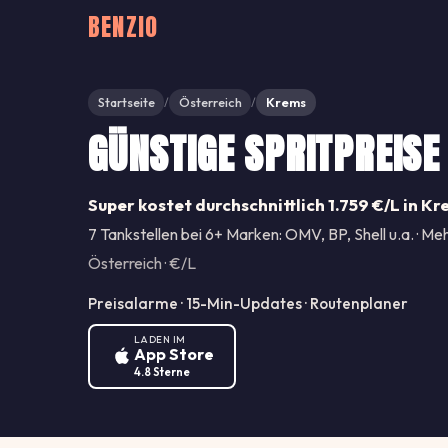
BENZIO
Startseite
Österreich
Krems
/
/
GÜNSTIGE SPRITPREISE
Super kostet durchschnittlich 1.759 €/L in Kr
7 Tankstellen bei 6+ Marken: OMV, BP, Shell u.a. · Meh
Österreich · €/L
Preisalarme · 15-Min-Updates · Routenplaner
LADEN IM
App Store
4.8 Sterne