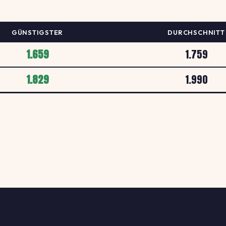
GÜNSTIGSTER
DURCHSCHNITT
1.659
1.759
1.829
1.990