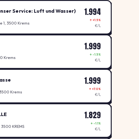
1.994
nser Service: Luft und Wasser)
↑ +1.5%
 1, 3500 Krems
€/L
1.999
↓ -1.5%
500 Krems
€/L
1.999
asse
↑ +7.0%
 3500 Krems
€/L
1.829
LLE
↓ -1.1%
, 3500 KREMS
€/L