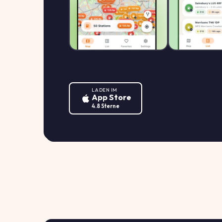
LADEN IM
App Store
4.8 Sterne