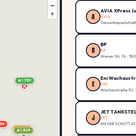
AVIA XPress (u
A
AVIA
Gewerbeparkstraße
BP
B
BP
Wiener Str. 76 , 3
Eni Wachaustr
1.789
E
ENI
Wachaustraße 30,
JET TANKSTE
J
JET
AN DER SCHÜTT 47
084
1.994
1.829