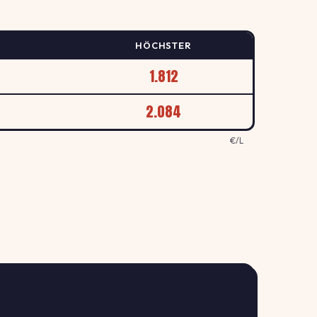
HÖCHSTER
1.812
2.084
€/L