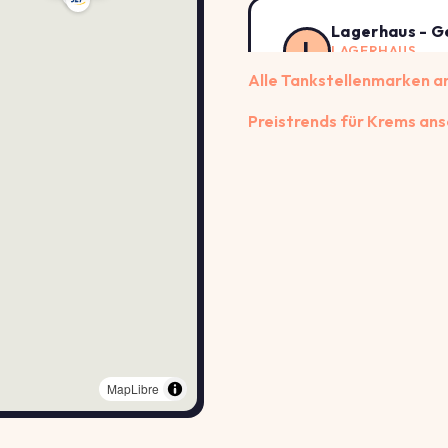
Lagerhaus - G
L
LAGERHAUS
Doktor-Franz-Wilh
Alle Tankstellenmarken 
Preistrends für Krems an
Turmöl Quick
T
TURMOEL
Wachaustraße 13, 
eni24
E
ENI24
Wiener Strasse 63
MapLibre