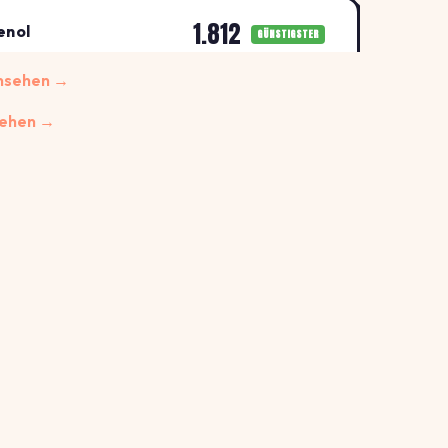
1.812
enol
GÜNSTIGSTER
↓ -2.5%
elm-Straße , 3500 Krems
ansehen →
€/L
sehen →
1.994
↑ +1.5%
3500 Krems
€/L
2.031
↑ +1.9%
, 3500 Krems
€/L